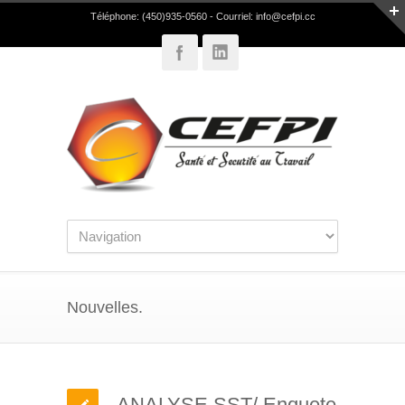
Téléphone: (450)935-0560 - Courriel:
info@cefpi.cc
Nouvelles.
ANALYSE SST/ Enquete