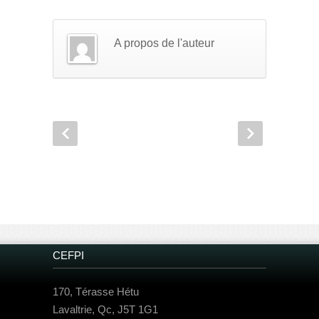
A propos de l'auteur
CEFPI
170, Térasse Hétu
Lavaltrie, Qc, J5T 1G1