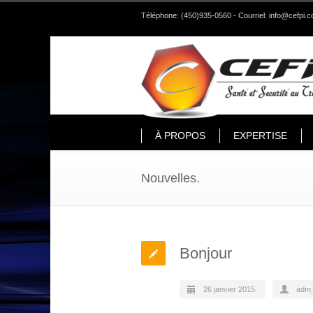
Téléphone: (450)935-0560 - Courriel:
info@cefpi.c
À PROPOS
EXPERTISE
Nouvelles.
Bonjour
26 janvier 2015
adm_