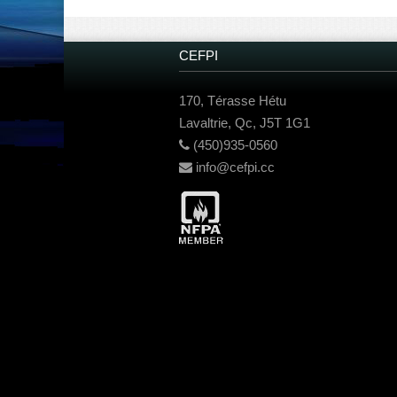
CEFPI
170, Térasse Hétu
Lavaltrie, Qc, J5T 1G1
(450)935-0560
info@cefpi.cc